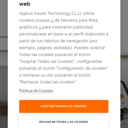
web
¿ESTAS REGISTRADO?
Applus Iteuve Technology S.L.U. utiliza
cookies propias y de terceros para fines
He olvidado mi contraseña o usuario
analíticos y para mostrarte publicidad
personalizada en base a un perfil elaborado a
 correo de confirmación
ENTRAR
partir de tus hábitos de navegación (por
ejemplo, páginas visitadas). Puedes aceptar
reenviar el correo de
todas las cookies pulsando el botón
“Aceptar Todas las Cookies”, configurarlas
pulsando el botón "Configuración de cookies"
o rechazar su uso pulsando el botón
"Rechazar todas las cookies".
Política de Cookies
ACEPTAR TODAS LAS COOKIES
RECHAZAR TODAS LAS COOKIES