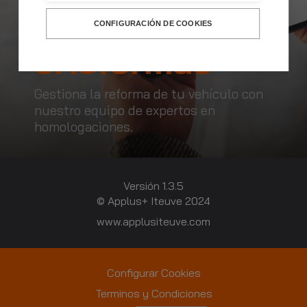
CONFIGURACIÓN DE COOKIES
eReformas
Gestiona la reforma de tu vehículo con
nuestro equipo de expertos en
homologaciones.
Versión 1.3.5
© Applus+ Iteuve 2024
www.applusiteuve.com
Configurar Cookies
Terminos y Condiciones